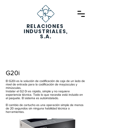
RELACIONES
Botón
INDUSTRIALES,
S.A.
5516 0306
VENTAS
G20i
El G20i es la solución de codificación de caja de un lado de
nivel de entrada para la codificación de mayúsculas y
minúsculas.
Instalar el G2 0i es rápido, simple y no requiere
experiencia técnica. Todo lo que necesita está incluido en
el paquete. El sistema es autoinstalado.
El cambio de cartucho es una operación simple de menos
de 20 segundos sin ninguna habilidad técnica o
herramientas.