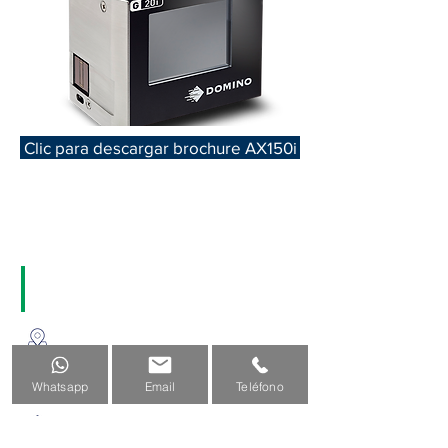
Clic para descargar brochure AX150i
CONTÁCTANOS
1a. avenida 1-07 zona 2 El Sauce,
Ciudad de Guatemala
(502) 2505-5300
Whatsapp
Email
Teléfono
(502)
5516-0306
relinsa@relinsa.net