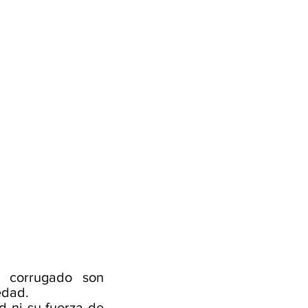
o corrugado son
edad.
d ni su fuerza de