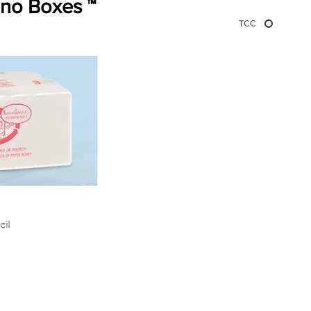
hno Boxes ™
TCC