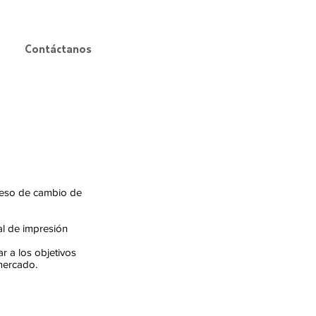
VENTAS
5516 0306
Contáctanos
oceso de cambio de
al de impresión
r a los objetivos
mercado.