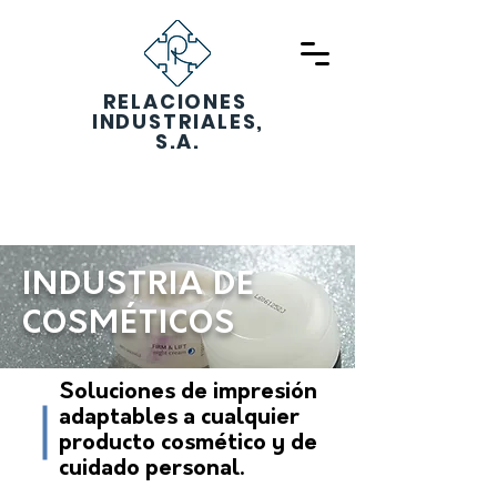
RELACIONES
Botón
INDUSTRIALES,
S.A.
5516 0306
VENTAS
INDUSTRIA DE
COSMÉTICOS
Soluciones de impresión
adaptables a cualquier
producto cosmético y de
cuidado personal.